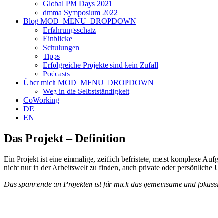
Global PM Days 2021
dmma Symposium 2022
Blog
MOD_MENU_DROPDOWN
Erfahrungsschatz
Einblicke
Schulungen
Tipps
Erfolgreiche Projekte sind kein Zufall
Podcasts
Über mich
MOD_MENU_DROPDOWN
Weg in die Selbstständigkeit
CoWorking
DE
EN
Das Projekt – Definition
Ein Projekt ist eine einmalige, zeitlich befristete, meist komplexe Au
nicht nur in der Arbeitswelt zu finden, auch private oder persönlich
Das spannende an Projekten ist für mich das gemeinsame und fokussie