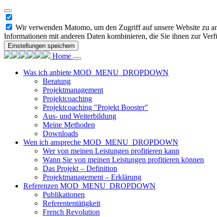
Wir verwenden Matomo, um den Zugriff auf unsere Website zu ana
Informationen mit anderen Daten kombinieren, die Sie ihnen zur Verf
Einstellungen speichern
Home
Was ich anbiete
MOD_MENU_DROPDOWN
Beratung
Projektmanagement
Projektcoaching
Projektcoaching "Projekt Booster"
Aus- und Weiterbildung
Meine Methoden
Downloads
Wen ich anspreche
MOD_MENU_DROPDOWN
Wer von meinen Leistungen profitieren kann
Wann Sie von meinen Leistungen profitieren können
Das Projekt – Definition
Projektmanagement – Erklärung
Referenzen
MOD_MENU_DROPDOWN
Publikationen
Referententätigkeit
French Revolution