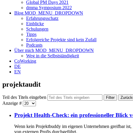
Global PM Days 2021
dmma Symposium 2022
Blog
MOD_MENU_DROPDOWN
Erfahrungsschatz
Einblicke
Schulungen
Tipps
Erfolgreiche Projekte sind kein Zufall
Podcasts
Über mich
MOD_MENU_DROPDOWN
Weg in die Selbstständigkeit
CoWorking
DE
EN
projektaudit
Teil des Titels eingeben
Filter
Zurück
Anzeige #
Projekt Health-Check: ein professioneller Blick 
Wenn kein Projektbuddy im eigenen Unternehmen greifbar ist, 
von externen Profis durchgeführt.