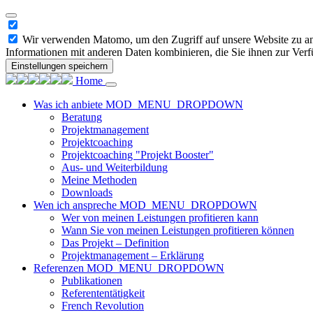
Wir verwenden Matomo, um den Zugriff auf unsere Website zu ana
Informationen mit anderen Daten kombinieren, die Sie ihnen zur Verf
Einstellungen speichern
Home
Was ich anbiete
MOD_MENU_DROPDOWN
Beratung
Projektmanagement
Projektcoaching
Projektcoaching "Projekt Booster"
Aus- und Weiterbildung
Meine Methoden
Downloads
Wen ich anspreche
MOD_MENU_DROPDOWN
Wer von meinen Leistungen profitieren kann
Wann Sie von meinen Leistungen profitieren können
Das Projekt – Definition
Projektmanagement – Erklärung
Referenzen
MOD_MENU_DROPDOWN
Publikationen
Referententätigkeit
French Revolution