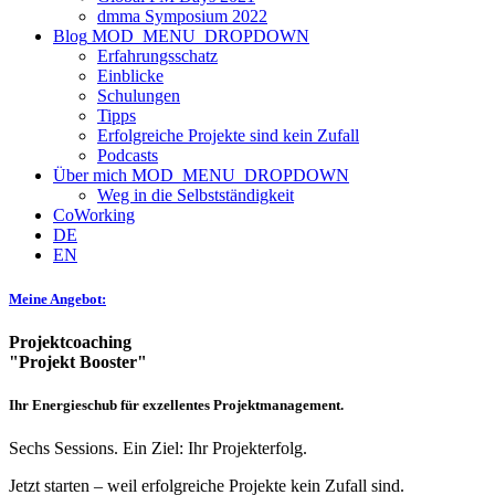
dmma Symposium 2022
Blog
MOD_MENU_DROPDOWN
Erfahrungsschatz
Einblicke
Schulungen
Tipps
Erfolgreiche Projekte sind kein Zufall
Podcasts
Über mich
MOD_MENU_DROPDOWN
Weg in die Selbstständigkeit
CoWorking
DE
EN
Meine Angebot:
Projektcoaching
"Projekt Booster"
Ihr Energieschub für exzellentes Projektmanagement.
Sechs Sessions. Ein Ziel: Ihr Projekterfolg.
Jetzt starten – weil erfolgreiche Projekte kein Zufall sind.