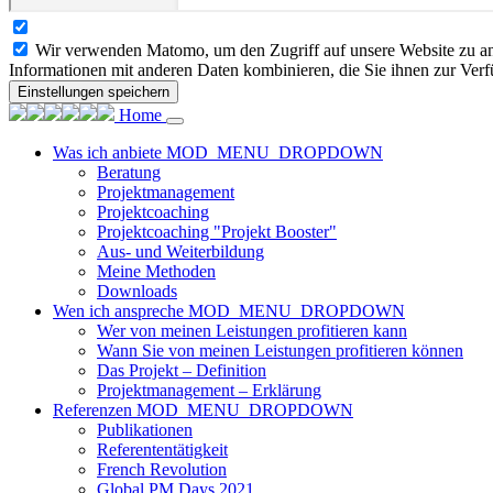
Wir verwenden Matomo, um den Zugriff auf unsere Website zu ana
Informationen mit anderen Daten kombinieren, die Sie ihnen zur Verf
Einstellungen speichern
Home
Was ich anbiete
MOD_MENU_DROPDOWN
Beratung
Projektmanagement
Projektcoaching
Projektcoaching "Projekt Booster"
Aus- und Weiterbildung
Meine Methoden
Downloads
Wen ich anspreche
MOD_MENU_DROPDOWN
Wer von meinen Leistungen profitieren kann
Wann Sie von meinen Leistungen profitieren können
Das Projekt – Definition
Projektmanagement – Erklärung
Referenzen
MOD_MENU_DROPDOWN
Publikationen
Referententätigkeit
French Revolution
Global PM Days 2021