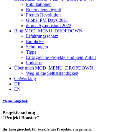
Publikationen
Referententätigkeit
French Revolution
Global PM Days 2021
dmma Symposium 2022
Blog
MOD_MENU_DROPDOWN
Erfahrungsschatz
Einblicke
Schulungen
Tipps
Erfolgreiche Projekte sind kein Zufall
Podcasts
Über mich
MOD_MENU_DROPDOWN
Weg in die Selbstständigkeit
CoWorking
DE
EN
Meine Angebot:
Projektcoaching
"Projekt Booster"
Ihr Energieschub für exzellentes Projektmanagement.