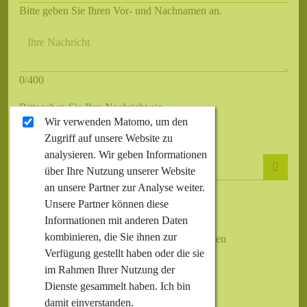
Bitte geben Sie Ihren Vor- und Nachnamen an.
Ihre Nachricht
0/400
Bittegeben Sie Ihre Nachricht ein.
Wir verwenden Matomo, um den
Ungültige Eingabe
Zugriff auf unsere Website zu
analysieren. Wir geben Informationen
über Ihre Nutzung unserer Website
an unsere Partner zur Analyse weiter.
Ungültige Eingabe
Unsere Partner können diese
Informationen mit anderen Daten
Ich akzeptiere die
Datenschutzerklärung
kombinieren, die Sie ihnen zur
Um das Formular abzuschicken,müssen Sie den
Verfügung gestellt haben oder die sie
Dateschutzrichtlinien zustimmen.
im Rahmen Ihrer Nutzung der
Dienste gesammelt haben. Ich bin
Senden
damit einverstanden.