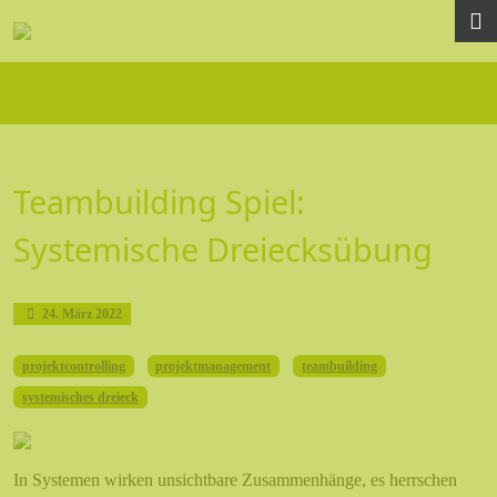
HOME
Teambuilding Spiel:
Systemische Dreiecksübung
Veröffentlicht: 24. März 2022
24. März 2022
projektcontrolling
projektmanagement
teambuilding
systemisches dreieck
In Systemen wirken unsichtbare Zusammenhänge, es herrschen