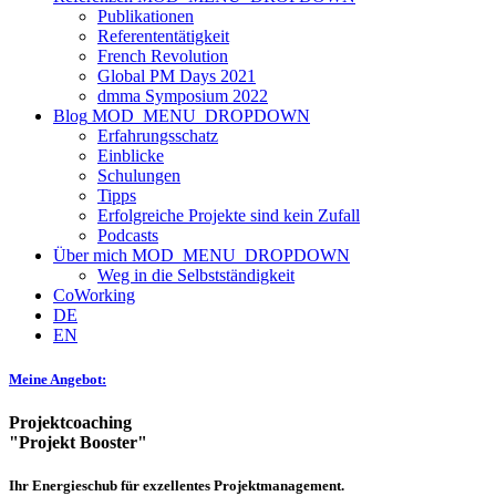
Publikationen
Referententätigkeit
French Revolution
Global PM Days 2021
dmma Symposium 2022
Blog
MOD_MENU_DROPDOWN
Erfahrungsschatz
Einblicke
Schulungen
Tipps
Erfolgreiche Projekte sind kein Zufall
Podcasts
Über mich
MOD_MENU_DROPDOWN
Weg in die Selbstständigkeit
CoWorking
DE
EN
Meine Angebot:
Projektcoaching
"Projekt Booster"
Ihr Energieschub für exzellentes Projektmanagement.