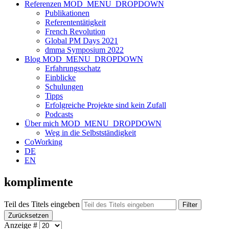
Referenzen
MOD_MENU_DROPDOWN
Publikationen
Referententätigkeit
French Revolution
Global PM Days 2021
dmma Symposium 2022
Blog
MOD_MENU_DROPDOWN
Erfahrungsschatz
Einblicke
Schulungen
Tipps
Erfolgreiche Projekte sind kein Zufall
Podcasts
Über mich
MOD_MENU_DROPDOWN
Weg in die Selbstständigkeit
CoWorking
DE
EN
komplimente
Teil des Titels eingeben
Filter
Zurücksetzen
Anzeige #