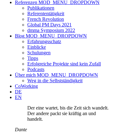
Referenzen
MOD_MENU_DROPDOWN
Publikationen
Referententätigkeit
French Revolution
Global PM Days 2021
dmma Symposium 2022
Blog
MOD_MENU_DROPDOWN
Erfahrungsschatz
Einblicke
Schulungen
Tipps
Erfolgreiche Projekte sind kein Zufall
Podcasts
Über mich
MOD_MENU_DROPDOWN
Weg in die Selbstständigkeit
CoWorking
DE
EN
Der eine wartet, bis die Zeit sich wandelt.
Der andere packt sie kräftig an und
handelt.
Dante