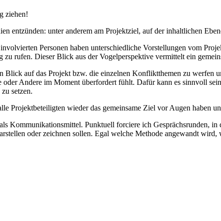
g ziehen!
ien entzünden: unter anderem am Projektziel, auf der inhaltlichen Eben
nvolvierten Personen haben unterschiedliche Vorstellungen vom Projekt. 
zu rufen. Dieser Blick aus der Vogelperspektive vermittelt ein gemeinsa
n Blick auf das Projekt bzw. die einzelnen Konfliktthemen zu werfen u
ne oder Andere im Moment überfordert fühlt. Dafür kann es sinnvoll s
 zu setzen.
 alle Projektbeteiligten wieder das gemeinsame Ziel vor Augen haben u
als Kommunikationsmittel. Punktuell forciere ich Gesprächsrunden, in 
darstellen oder zeichnen sollen. Egal welche Methode angewandt wird, w