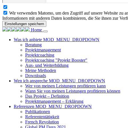
Wir verwenden Matomo, um den Zugriff auf unsere Website zu ana
Informationen mit anderen Daten kombinieren, die Sie ihnen zur Verf
Einstellungen speichern
Home
Was ich anbiete
MOD_MENU_DROPDOWN
Beratung
Projektmanagement
Projektcoaching
Projektcoaching "Projekt Booster"
Aus- und Weiterbildung
Meine Methoden
Downloads
Wen ich anspreche
MOD_MENU_DROPDOWN
Wer von meinen Leistungen profitieren kann
Wann Sie von meinen Leistungen profitieren können
Das Projekt – Definition
Projektmanagement – Erklärung
Referenzen
MOD_MENU_DROPDOWN
Publikationen
Referententätigkeit
French Revolution
Global PM Days 2021