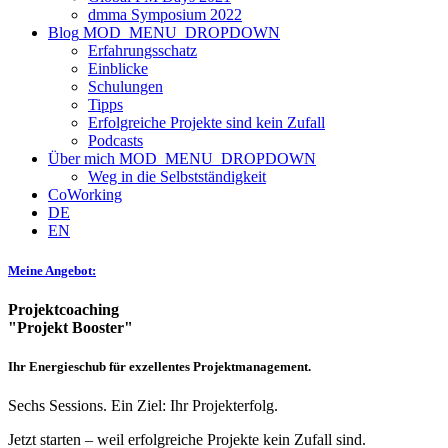
dmma Symposium 2022
Blog
MOD_MENU_DROPDOWN
Erfahrungsschatz
Einblicke
Schulungen
Tipps
Erfolgreiche Projekte sind kein Zufall
Podcasts
Über mich
MOD_MENU_DROPDOWN
Weg in die Selbstständigkeit
CoWorking
DE
EN
Meine Angebot:
Projektcoaching
"Projekt Booster"
Ihr Energieschub für exzellentes Projektmanagement.
Sechs Sessions. Ein Ziel: Ihr Projekterfolg.
Jetzt starten – weil erfolgreiche Projekte kein Zufall sind.