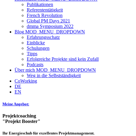
Publikationen
Referententätigkeit
French Revolution
Global PM Days 2021
dmma Symposium 2022
Blog
MOD_MENU_DROPDOWN
Erfahrungsschatz
Einblicke
Schulungen
Tipps
Erfolgreiche Projekte sind kein Zufall
Podcasts
Über mich
MOD_MENU_DROPDOWN
Weg in die Selbstständigkeit
CoWorking
DE
EN
Meine Angebot:
Projektcoaching
"Projekt Booster"
Ihr Energieschub für exzellentes Projektmanagement.